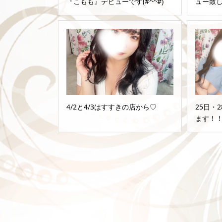
『こもも』デビューです(#^^#)
ュー致
4/2と4/3はすすきの店から♡
25日・
ます！