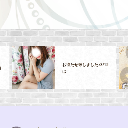
ス
お待たせ致しました♪3/15
内
は