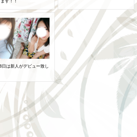
します！！
28日は新人がデビュー致し
！