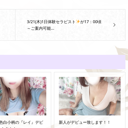
3/21(木)1日体験セラピスト
が17：00頃
～ご案内可能...
(火)色白小柄の『レイ』デビ
新人がデビュー致します！！