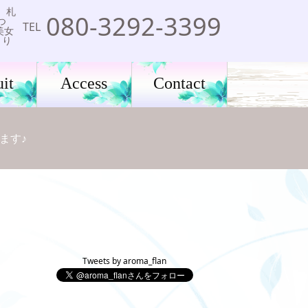
。札
080-3292-3399
つ
TEL
美女
くり
it
Access
Contact
ます♪
Tweets by aroma_flan