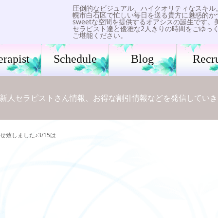
圧倒的なビジュアル、ハイクオリティなスキル
幌市白石区で忙しい毎日を送る貴方に魅惑的か
sweetな空間を提供するオアシスの誕生です。
セラピスト達と優雅な2人きりの時間をごゆっ
ご堪能ください。
erapist
Schedule
Blog
Recru
新人セラピストさん情報、お得な割引情報などを発信していき
せ致しました♪3/15は