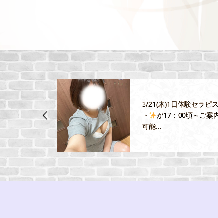
色白小柄の『レ
3/21(木)1日体験セラピ
ー致しま
ト
が17：00頃～ご案
可能...