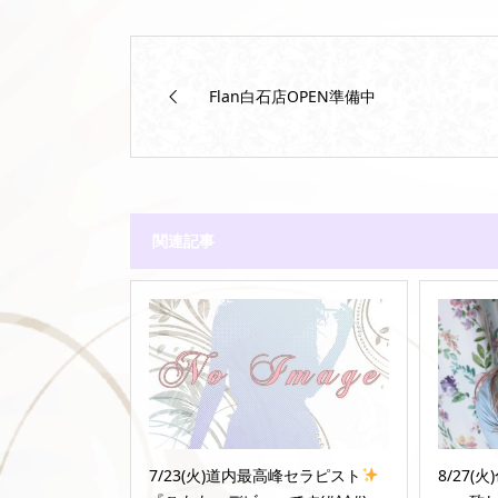
Flan白石店OPEN準備中
関連記事
7/23(火)道内最高峰セラピスト
8/27