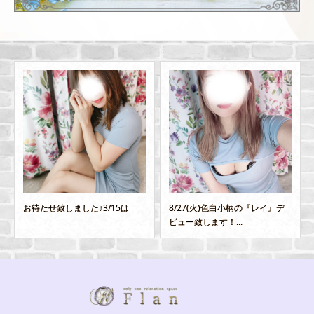
しました♪3/15は
8/27(火)色白小柄の『レイ』デ
すすきの店から
ビュー致します！...
『ななか』出勤致し